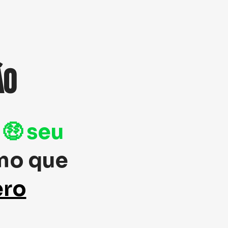
ÃO
🤑 seu 
mo que 
ero