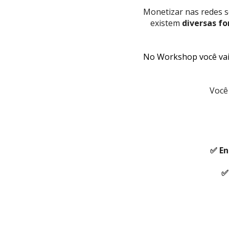
Monetizar nas redes so
existem 
diversas f
No Workshop você vai
Você
✅ En
✅