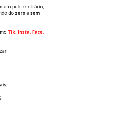
muito pelo contrário, 
ndo do 
zero 
e 
sem 
como
 Tik, Insta, Face, 
zar.
ais
;
;