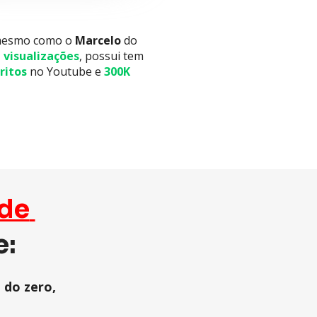
mesmo como o 
Marcelo
 do 
e visualizações
, possui tem 
ritos
 no Youtube e 
300K
impede 
e:
 mesmo começando do zero, 