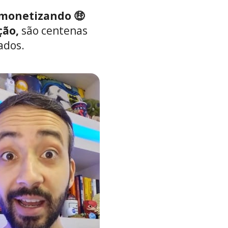
monetizando 🤑
ão, 
são centenas 
ados.