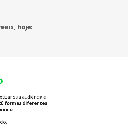
eais, hoje:
o
tizar sua audiência e 
0 formas diferentes 
 mundo
.
cio.