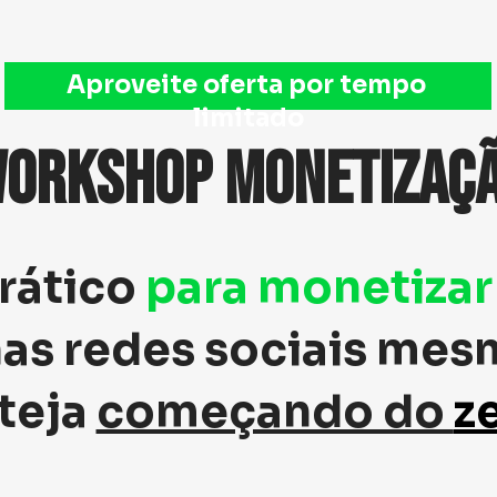
Aproveite oferta por tempo 
limitado
ORKSHOP MONETIZAÇ
rático 
para 
monetizar 
as redes sociais mes
teja 
começando do 
z