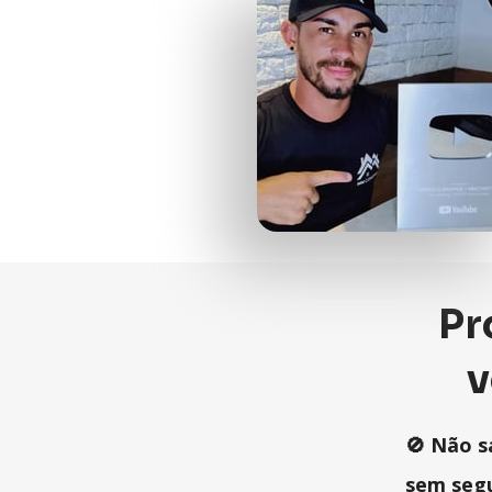
Pr
v
🚫 Não s
sem seg