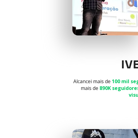
IV
Alcancei mais de 
100 mil se
mais de
890K seguidore
vis