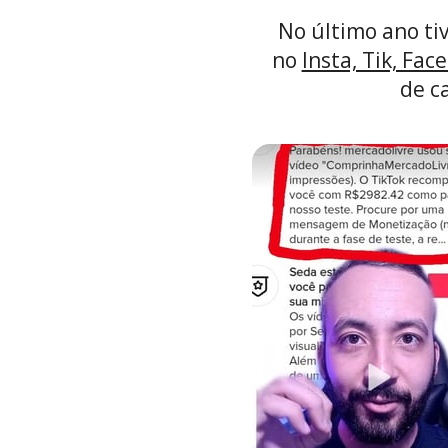
No último ano ti
no 
Insta, Tik, Fac
de c